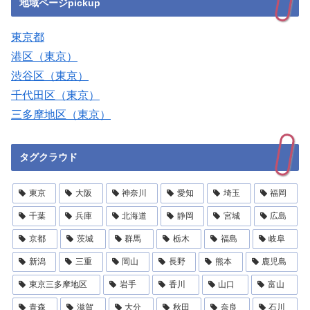
地域ページpickup
東京都
港区（東京）
渋谷区（東京）
千代田区（東京）
三多摩地区（東京）
タグクラウド
東京
大阪
神奈川
愛知
埼玉
福岡
千葉
兵庫
北海道
静岡
宮城
広島
京都
茨城
群馬
栃木
福島
岐阜
新潟
三重
岡山
長野
熊本
鹿児島
東京三多摩地区
岩手
香川
山口
富山
青森
滋賀
大分
秋田
奈良
石川