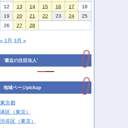
12
13
14
15
16
17
18
19
20
21
22
23
24
25
26
27
28
« 1月
3月 »
’最近の注目法人’
地域ページpickup
東京都
港区（東京）
渋谷区（東京）