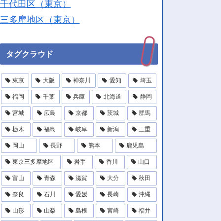
千代田区（東京）
三多摩地区（東京）
タグクラウド
東京
大阪
神奈川
愛知
埼玉
福岡
千葉
兵庫
北海道
静岡
宮城
広島
京都
茨城
群馬
栃木
福島
岐阜
新潟
三重
岡山
長野
熊本
鹿児島
東京三多摩地区
岩手
香川
山口
富山
青森
滋賀
大分
秋田
奈良
石川
愛媛
長崎
沖縄
山形
山梨
島根
宮崎
福井