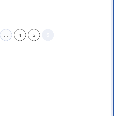
6
…
4
5