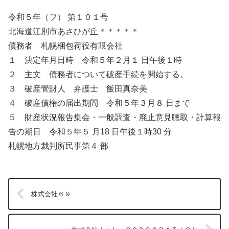
令和５年（フ） 第１０１号
北海道江別市あさひが丘＊＊＊＊＊
債務者 札幌梱包荷役有限会社
１ 決定年月日時 令和５年２月１ 日午後１時
２ 主文 債務者について破産手続を開始する。
３ 破産管財人 弁護士 飯田真奈美
４ 破産債権の届出期間 令和５年３月８ 日まで
５ 財産状況報告集会・一般調査・廃止意見聴取・計算報
告の期日 令和５年５ 月18 日午後１時30 分
札幌地方裁判所民事第４ 部
株式会社６９