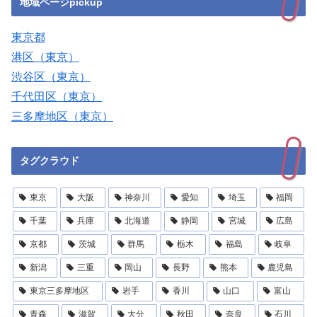
地域ページpickup
東京都
港区（東京）
渋谷区（東京）
千代田区（東京）
三多摩地区（東京）
タグクラウド
東京
大阪
神奈川
愛知
埼玉
福岡
千葉
兵庫
北海道
静岡
宮城
広島
京都
茨城
群馬
栃木
福島
岐阜
新潟
三重
岡山
長野
熊本
鹿児島
東京三多摩地区
岩手
香川
山口
富山
青森
滋賀
大分
秋田
奈良
石川