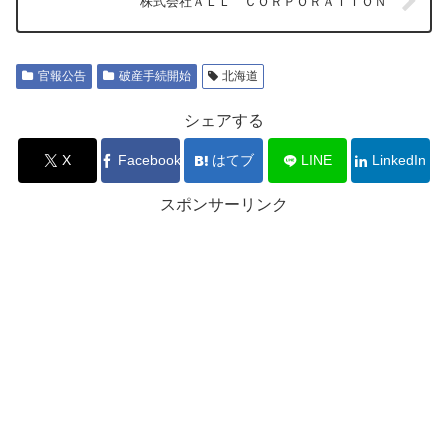
株式会社ＡＬＬ ＣＯＲＰＯＲＡＴＩＯＮ
官報公告
破産手続開始
北海道
シェアする
X
Facebook
はてブ
LINE
LinkedIn
スポンサーリンク