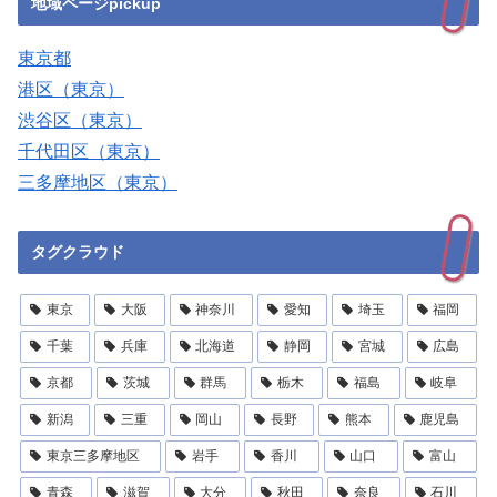
地域ページpickup
東京都
港区（東京）
渋谷区（東京）
千代田区（東京）
三多摩地区（東京）
タグクラウド
東京
大阪
神奈川
愛知
埼玉
福岡
千葉
兵庫
北海道
静岡
宮城
広島
京都
茨城
群馬
栃木
福島
岐阜
新潟
三重
岡山
長野
熊本
鹿児島
東京三多摩地区
岩手
香川
山口
富山
青森
滋賀
大分
秋田
奈良
石川