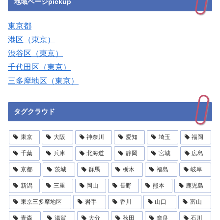
地域ページpickup
東京都
港区（東京）
渋谷区（東京）
千代田区（東京）
三多摩地区（東京）
タグクラウド
東京
大阪
神奈川
愛知
埼玉
福岡
千葉
兵庫
北海道
静岡
宮城
広島
京都
茨城
群馬
栃木
福島
岐阜
新潟
三重
岡山
長野
熊本
鹿児島
東京三多摩地区
岩手
香川
山口
富山
青森
滋賀
大分
秋田
奈良
石川