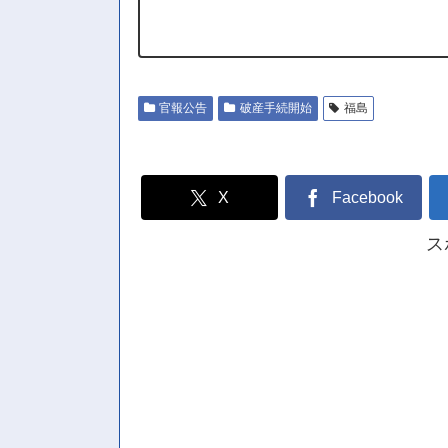
官報公告
破産手続開始
福島
X
Facebook
ス