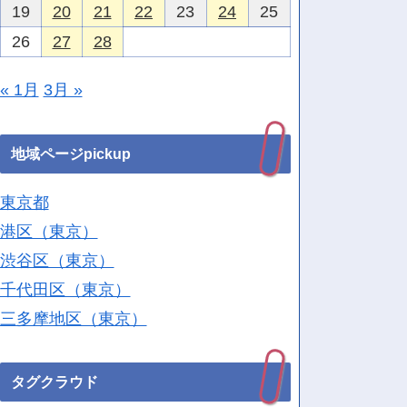
19
20
21
22
23
24
25
26
27
28
« 1月
3月 »
地域ページpickup
東京都
港区（東京）
渋谷区（東京）
千代田区（東京）
三多摩地区（東京）
タグクラウド