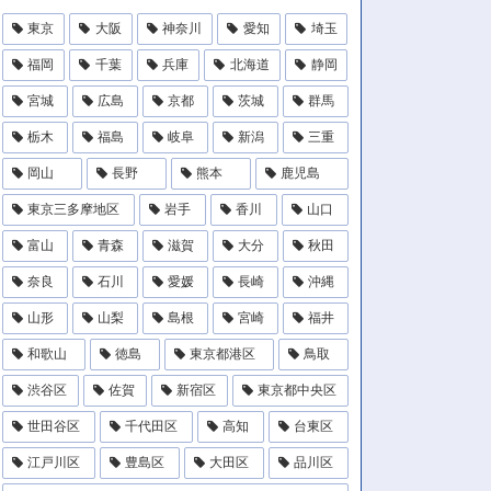
東京
大阪
神奈川
愛知
埼玉
福岡
千葉
兵庫
北海道
静岡
宮城
広島
京都
茨城
群馬
栃木
福島
岐阜
新潟
三重
岡山
長野
熊本
鹿児島
東京三多摩地区
岩手
香川
山口
富山
青森
滋賀
大分
秋田
奈良
石川
愛媛
長崎
沖縄
山形
山梨
島根
宮崎
福井
和歌山
徳島
東京都港区
鳥取
渋谷区
佐賀
新宿区
東京都中央区
世田谷区
千代田区
高知
台東区
江戸川区
豊島区
大田区
品川区