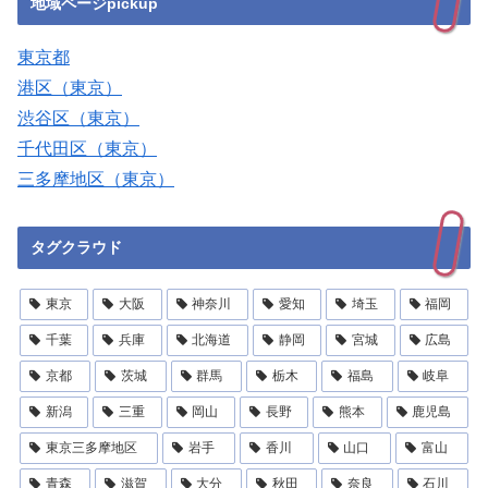
地域ページpickup
東京都
港区（東京）
渋谷区（東京）
千代田区（東京）
三多摩地区（東京）
タグクラウド
東京
大阪
神奈川
愛知
埼玉
福岡
千葉
兵庫
北海道
静岡
宮城
広島
京都
茨城
群馬
栃木
福島
岐阜
新潟
三重
岡山
長野
熊本
鹿児島
東京三多摩地区
岩手
香川
山口
富山
青森
滋賀
大分
秋田
奈良
石川