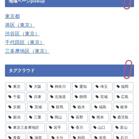
地域ページpickup
東京都
港区（東京）
渋谷区（東京）
千代田区（東京）
三多摩地区（東京）
タグクラウド
東京
大阪
神奈川
愛知
埼玉
福岡
千葉
兵庫
北海道
静岡
宮城
広島
京都
茨城
群馬
栃木
福島
岐阜
新潟
三重
岡山
長野
熊本
鹿児島
東京三多摩地区
岩手
香川
山口
富山
青森
滋賀
大分
秋田
奈良
石川