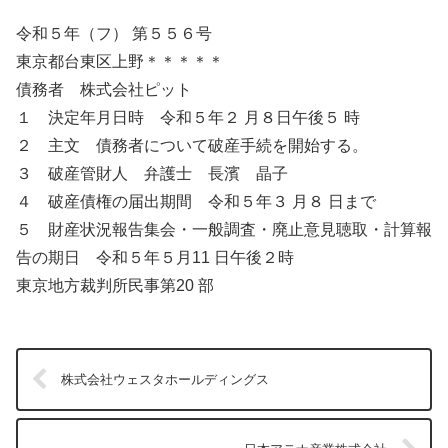
令和５年（フ） 第５５６号
東京都台東区上野＊＊＊＊＊
債務者 株式会社ピット
１ 決定年月日時 令和５年２ 月８日午後５ 時
２ 主文 債務者について破産手続を開始する。
３ 破産管財人 弁護士 長濱 晶子
４ 破産債権の届出期間 令和５年３ 月８ 日まで
５ 財産状況報告集会・一般調査・廃止意見聴取・計算報
告の期日 令和５年５月11 日午後２時
東京地方裁判所民事第20 部
株式会社ウェスタホールディングス