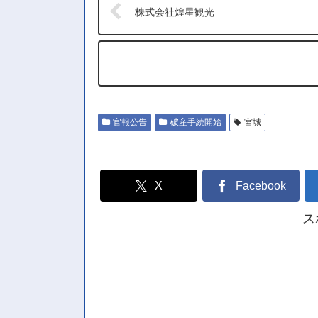
株式会社煌星観光
官報公告
破産手続開始
宮城
X
Facebook
ス