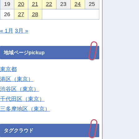
19
20
21
22
23
24
25
26
27
28
« 1月
3月 »
地域ページpickup
東京都
港区（東京）
渋谷区（東京）
千代田区（東京）
三多摩地区（東京）
タグクラウド