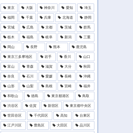
東京
大阪
神奈川
愛知
埼玉
福岡
千葉
兵庫
北海道
静岡
宮城
広島
京都
茨城
群馬
栃木
福島
岐阜
新潟
三重
岡山
長野
熊本
鹿児島
東京三多摩地区
岩手
香川
山口
富山
青森
滋賀
大分
秋田
奈良
石川
愛媛
長崎
沖縄
山形
山梨
島根
宮崎
福井
和歌山
徳島
東京都港区
鳥取
渋谷区
佐賀
新宿区
東京都中央区
世田谷区
千代田区
高知
台東区
江戸川区
豊島区
大田区
品川区