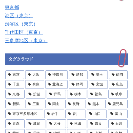
東京都
港区（東京）
渋谷区（東京）
千代田区（東京）
三多摩地区（東京）
タグクラウド
東京
大阪
神奈川
愛知
埼玉
福岡
千葉
兵庫
北海道
静岡
宮城
広島
京都
茨城
群馬
栃木
福島
岐阜
新潟
三重
岡山
長野
熊本
鹿児島
東京三多摩地区
岩手
香川
山口
富山
青森
滋賀
大分
秋田
奈良
石川