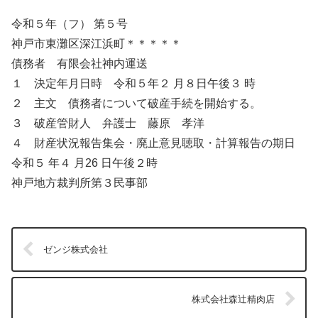
令和５年（フ） 第５号
神戸市東灘区深江浜町＊＊＊＊＊
債務者 有限会社神内運送
１ 決定年月日時 令和５年２ 月８日午後３ 時
２ 主文 債務者について破産手続を開始する。
３ 破産管財人 弁護士 藤原 孝洋
４ 財産状況報告集会・廃止意見聴取・計算報告の期日
令和５ 年４ 月26 日午後２時
神戸地方裁判所第３民事部
ゼンジ株式会社
株式会社森辻精肉店