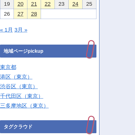
19
20
21
22
23
24
25
26
27
28
« 1月
3月 »
地域ページpickup
東京都
港区（東京）
渋谷区（東京）
千代田区（東京）
三多摩地区（東京）
タグクラウド