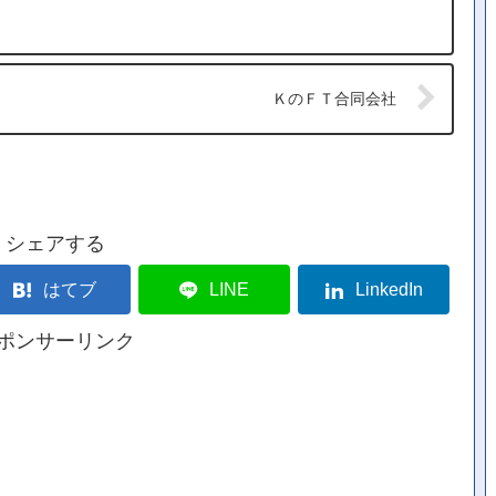
ＫのＦＴ合同会社
シェアする
はてブ
LINE
LinkedIn
ポンサーリンク