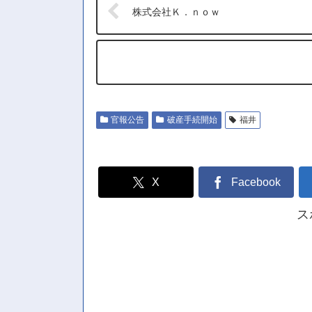
株式会社Ｋ．ｎｏｗ
官報公告
破産手続開始
福井
X
Facebook
ス