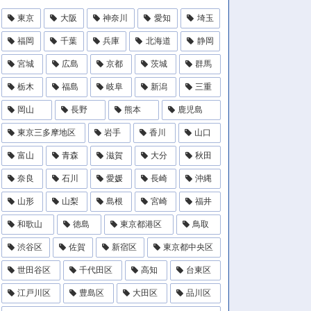
東京
大阪
神奈川
愛知
埼玉
福岡
千葉
兵庫
北海道
静岡
宮城
広島
京都
茨城
群馬
栃木
福島
岐阜
新潟
三重
岡山
長野
熊本
鹿児島
東京三多摩地区
岩手
香川
山口
富山
青森
滋賀
大分
秋田
奈良
石川
愛媛
長崎
沖縄
山形
山梨
島根
宮崎
福井
和歌山
徳島
東京都港区
鳥取
渋谷区
佐賀
新宿区
東京都中央区
世田谷区
千代田区
高知
台東区
江戸川区
豊島区
大田区
品川区