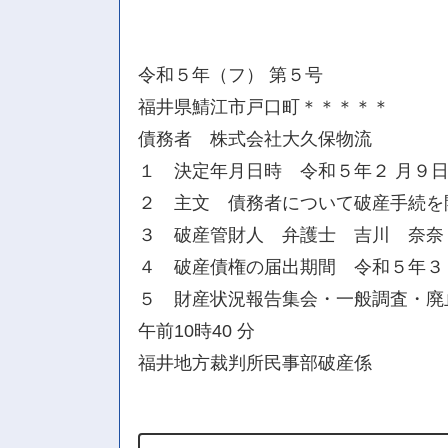
令和５年（フ） 第５号
福井県鯖江市戸口町＊＊＊＊＊
債務者 株式会社大久保物流
１ 決定年月日時 令和５年２ 月９日午
２ 主文 債務者について破産手続を
３ 破産管財人 弁護士 吉川 奈奈
４ 破産債権の届出期間 令和５年３ 
５ 財産状況報告集会・一般調査・廃止
午前10時40 分
福井地方裁判所民事部破産係