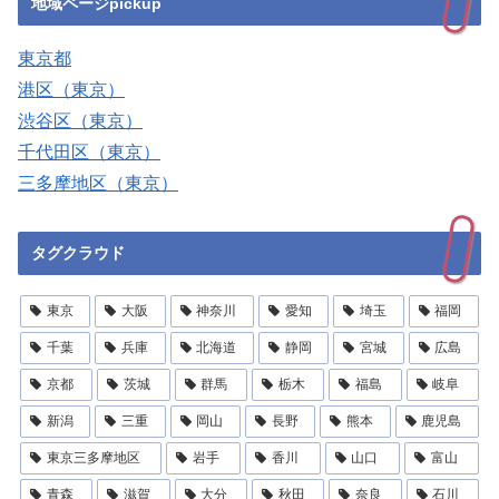
地域ページpickup
東京都
港区（東京）
渋谷区（東京）
千代田区（東京）
三多摩地区（東京）
タグクラウド
東京
大阪
神奈川
愛知
埼玉
福岡
千葉
兵庫
北海道
静岡
宮城
広島
京都
茨城
群馬
栃木
福島
岐阜
新潟
三重
岡山
長野
熊本
鹿児島
東京三多摩地区
岩手
香川
山口
富山
青森
滋賀
大分
秋田
奈良
石川