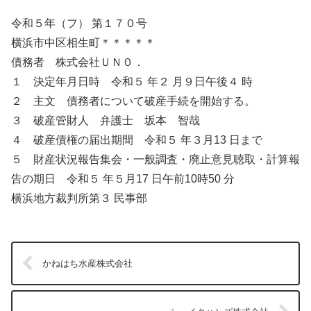
令和５年（フ） 第１７０号
横浜市中区相生町＊＊＊＊＊
債務者 株式会社ＵＮ０．
１ 決定年月日時 令和５ 年２ 月９日午後４ 時
２ 主文 債務者について破産手続を開始する。
３ 破産管財人 弁護士 坂本 智哉
４ 破産債権の届出期間 令和５ 年３月13 日まで
５ 財産状況報告集会・一般調査・廃止意見聴取・計算報
告の期日 令和５ 年５月17 日午前10時50 分
横浜地方裁判所第３ 民事部
かねはち水産株式会社