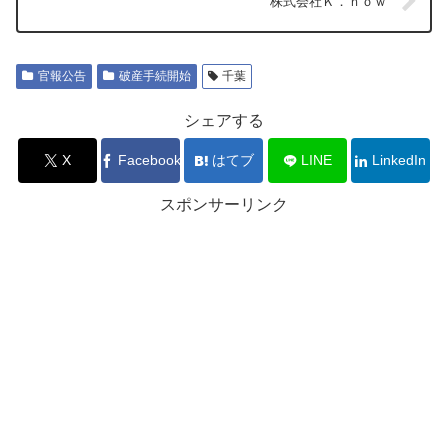
株式会社Ｋ．ｎｏｗ
官報公告
破産手続開始
千葉
シェアする
X
Facebook
はてブ
LINE
LinkedIn
スポンサーリンク