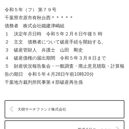
令和５年（フ） 第７９号
千葉県市原市有秋台西＊＊＊＊＊
債務者 株式会社鐵建津嶋組
１ 決定年月日時 令和５年２月６日午後５ 時
２ 主文 債務者について破産手続を開始する。
３ 破産管財人 弁護士 山田 剛史
４ 破産債権の届出期間 令和５年３月８日まで
５ 財産状況報告集会・一般調査・廃止意見聴取・計算報
告の期日 令和５年４月28日午前10時20分
千葉地方裁判所民事第４部破産再生係
大樹サーチファンド株式会社