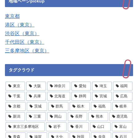
地域ページpickup
東京都
港区（東京）
渋谷区（東京）
千代田区（東京）
三多摩地区（東京）
タグクラウド
東京
大阪
神奈川
愛知
埼玉
福岡
千葉
兵庫
北海道
静岡
宮城
広島
京都
茨城
群馬
栃木
福島
岐阜
新潟
三重
岡山
長野
熊本
鹿児島
東京三多摩地区
岩手
香川
山口
富山
青森
滋賀
大分
秋田
奈良
石川