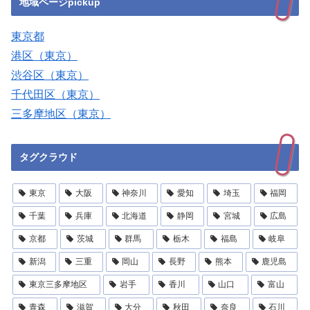
地域ページpickup
東京都
港区（東京）
渋谷区（東京）
千代田区（東京）
三多摩地区（東京）
タグクラウド
東京
大阪
神奈川
愛知
埼玉
福岡
千葉
兵庫
北海道
静岡
宮城
広島
京都
茨城
群馬
栃木
福島
岐阜
新潟
三重
岡山
長野
熊本
鹿児島
東京三多摩地区
岩手
香川
山口
富山
青森
滋賀
大分
秋田
奈良
石川