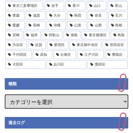
東京三多摩地区
岩手
香川
山口
富山
青森
滋賀
大分
秋田
奈良
石川
愛媛
長崎
沖縄
山形
山梨
島根
宮崎
福井
和歌山
徳島
東京都港区
鳥取
渋谷区
佐賀
新宿区
東京都中央区
世田谷区
千代田区
高知
台東区
江戸川区
豊島区
大田区
品川区
墨田区
種類
過去ログ