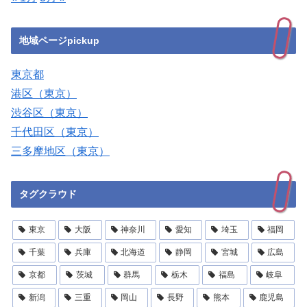
地域ページpickup
東京都
港区（東京）
渋谷区（東京）
千代田区（東京）
三多摩地区（東京）
タグクラウド
東京
大阪
神奈川
愛知
埼玉
福岡
千葉
兵庫
北海道
静岡
宮城
広島
京都
茨城
群馬
栃木
福島
岐阜
新潟
三重
岡山
長野
熊本
鹿児島