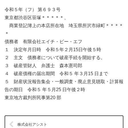
令和５年（フ） 第６９３号
東京都渋谷区笹塚＊＊＊＊＊、
商業登記簿上の本店所在地 埼玉県所沢市緑町＊＊＊＊
＊
債務者 有限会社エイチ・ピー・エフ
１ 決定年月日時 令和５年２月15日午後５時
２ 主文 債務者について破産手続を開始する。
３ 破産管財人 弁護士 森本憲司郎
４ 破産債権の届出期間 令和５ 年３月15 日まで
５ 財産状況報告集会・一般調査・廃止意見聴取・計算報
告の期日 令和５ 年５月25 日午後２時
東京地方裁判所民事第20 部
株式会社アシスト