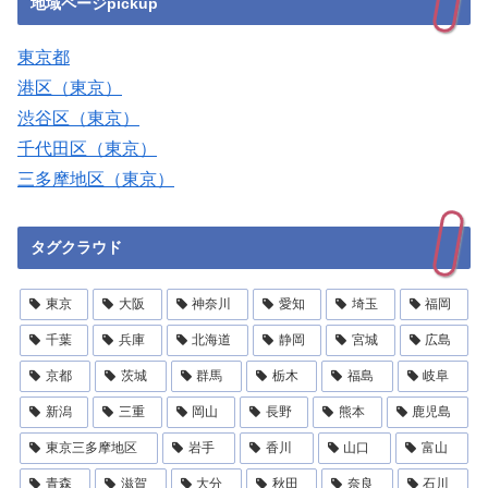
地域ページpickup
東京都
港区（東京）
渋谷区（東京）
千代田区（東京）
三多摩地区（東京）
タグクラウド
東京
大阪
神奈川
愛知
埼玉
福岡
千葉
兵庫
北海道
静岡
宮城
広島
京都
茨城
群馬
栃木
福島
岐阜
新潟
三重
岡山
長野
熊本
鹿児島
東京三多摩地区
岩手
香川
山口
富山
青森
滋賀
大分
秋田
奈良
石川