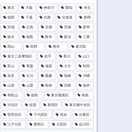
東京
大阪
神奈川
愛知
埼玉
福岡
千葉
兵庫
北海道
静岡
宮城
広島
京都
茨城
群馬
栃木
福島
岐阜
新潟
三重
岡山
長野
熊本
鹿児島
東京三多摩地区
岩手
香川
山口
富山
青森
滋賀
大分
秋田
奈良
石川
愛媛
長崎
沖縄
山形
山梨
島根
宮崎
福井
和歌山
徳島
東京都港区
鳥取
渋谷区
佐賀
新宿区
東京都中央区
世田谷区
千代田区
高知
台東区
江戸川区
豊島区
大田区
品川区