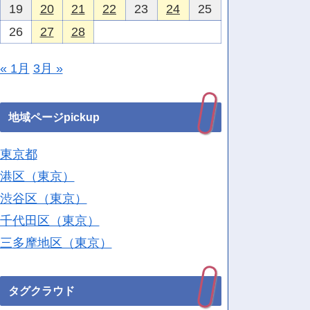
19
20
21
22
23
24
25
26
27
28
« 1月
3月 »
地域ページpickup
東京都
港区（東京）
渋谷区（東京）
千代田区（東京）
三多摩地区（東京）
タグクラウド