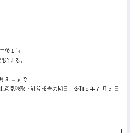
日午後１時
開始する。
月８ 日まで
止意見聴取・計算報告の期日 令和５年７ 月５ 日