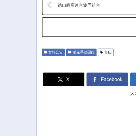
徳山商店連合協同組合
官報公告
破産手続開始
富山
X
Facebook
ス