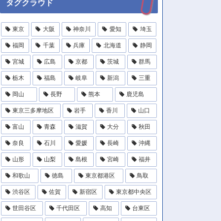
タグクラウド
東京
大阪
神奈川
愛知
埼玉
福岡
千葉
兵庫
北海道
静岡
宮城
広島
京都
茨城
群馬
栃木
福島
岐阜
新潟
三重
岡山
長野
熊本
鹿児島
東京三多摩地区
岩手
香川
山口
富山
青森
滋賀
大分
秋田
奈良
石川
愛媛
長崎
沖縄
山形
山梨
島根
宮崎
福井
和歌山
徳島
東京都港区
鳥取
渋谷区
佐賀
新宿区
東京都中央区
世田谷区
千代田区
高知
台東区