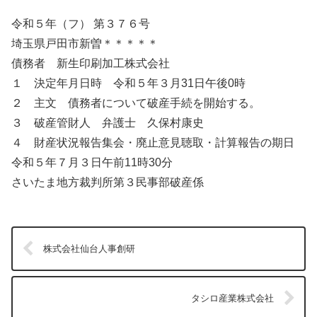
令和５年（フ） 第３７６号
埼玉県戸田市新曽＊＊＊＊＊
債務者 新生印刷加工株式会社
１ 決定年月日時 令和５年３月31日午後0時
２ 主文 債務者について破産手続を開始する。
３ 破産管財人 弁護士 久保村康史
４ 財産状況報告集会・廃止意見聴取・計算報告の期日
令和５年７月３日午前11時30分
さいたま地方裁判所第３民事部破産係
株式会社仙台人事創研
タシロ産業株式会社