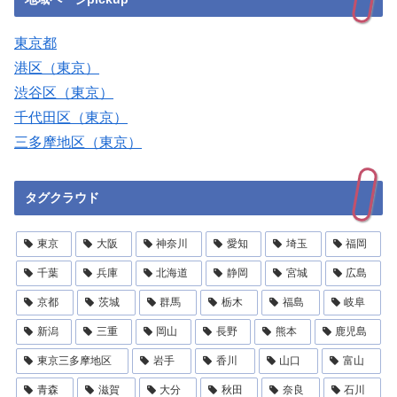
東京都
港区（東京）
渋谷区（東京）
千代田区（東京）
三多摩地区（東京）
タグクラウド
東京
大阪
神奈川
愛知
埼玉
福岡
千葉
兵庫
北海道
静岡
宮城
広島
京都
茨城
群馬
栃木
福島
岐阜
新潟
三重
岡山
長野
熊本
鹿児島
東京三多摩地区
岩手
香川
山口
富山
青森
滋賀
大分
秋田
奈良
石川