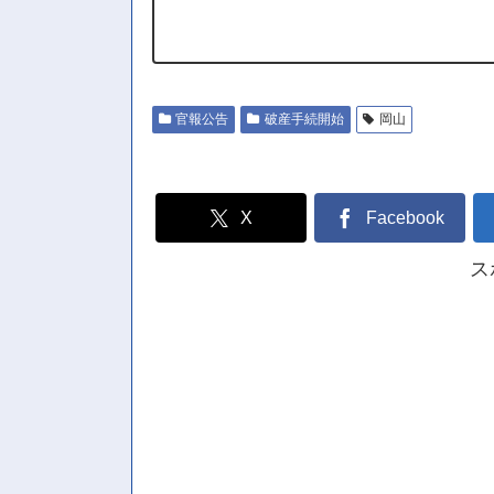
官報公告
破産手続開始
岡山
X
Facebook
ス