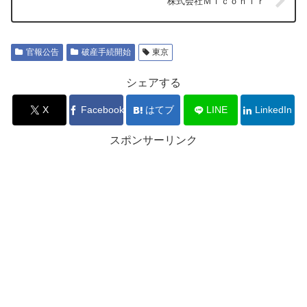
株式会社Ｍｉｃｏｎｉｒ
官報公告
破産手続開始
東京
シェアする
X
Facebook
はてブ
LINE
LinkedIn
スポンサーリンク