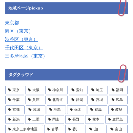
地域ページpickup
東京都
港区（東京）
渋谷区（東京）
千代田区（東京）
三多摩地区（東京）
タグクラウド
東京
大阪
神奈川
愛知
埼玉
福岡
千葉
兵庫
北海道
静岡
宮城
広島
京都
茨城
群馬
栃木
福島
岐阜
新潟
三重
岡山
長野
熊本
鹿児島
東京三多摩地区
岩手
香川
山口
富山