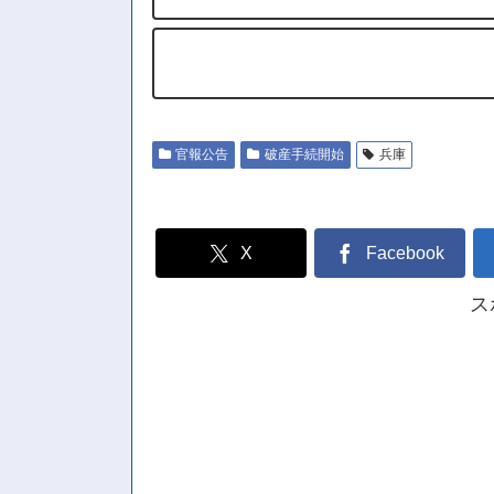
官報公告
破産手続開始
兵庫
X
Facebook
ス