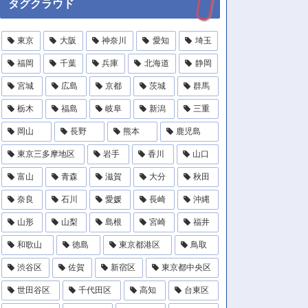
タグクラウド
東京
大阪
神奈川
愛知
埼玉
福岡
千葉
兵庫
北海道
静岡
宮城
広島
京都
茨城
群馬
栃木
福島
岐阜
新潟
三重
岡山
長野
熊本
鹿児島
東京三多摩地区
岩手
香川
山口
富山
青森
滋賀
大分
秋田
奈良
石川
愛媛
長崎
沖縄
山形
山梨
島根
宮崎
福井
和歌山
徳島
東京都港区
鳥取
渋谷区
佐賀
新宿区
東京都中央区
世田谷区
千代田区
高知
台東区