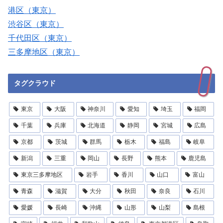
港区（東京）
渋谷区（東京）
千代田区（東京）
三多摩地区（東京）
タグクラウド
東京
大阪
神奈川
愛知
埼玉
福岡
千葉
兵庫
北海道
静岡
宮城
広島
京都
茨城
群馬
栃木
福島
岐阜
新潟
三重
岡山
長野
熊本
鹿児島
東京三多摩地区
岩手
香川
山口
富山
青森
滋賀
大分
秋田
奈良
石川
愛媛
長崎
沖縄
山形
山梨
島根