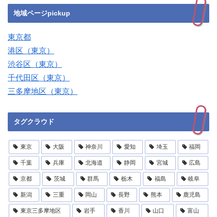
地域ページpickup
東京都
港区（東京）
渋谷区（東京）
千代田区（東京）
三多摩地区（東京）
タグクラウド
東京
大阪
神奈川
愛知
埼玉
福岡
千葉
兵庫
北海道
静岡
宮城
広島
京都
茨城
群馬
栃木
福島
岐阜
新潟
三重
岡山
長野
熊本
鹿児島
東京三多摩地区
岩手
香川
山口
富山