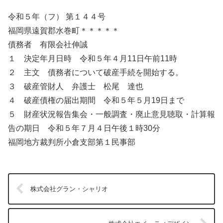
令和５年（フ） 第１４４号
福岡県遠賀郡水巻町＊＊＊＊＊
債務者 有限会社伸誠
１ 決定年月日時 令和５年４月11日午前11時
２ 主文 債務者について破産手続を開始する。
３ 破産管財人 弁護士 松尾 達也
４ 破産債権の届出期間 令和５年５月19日まで
５ 財産状況報告集会・一般調査・廃止意見聴取・計算報
告の期日 令和５年７月４日午後１時30分
福岡地方裁判所小倉支部第１民事部
株式会社グラン・シャリオ