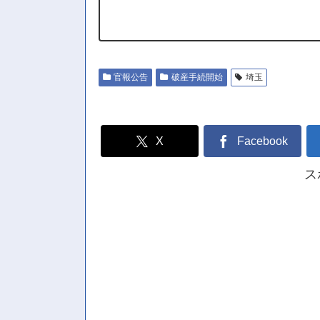
官報公告
破産手続開始
埼玉
X
Facebook
ス