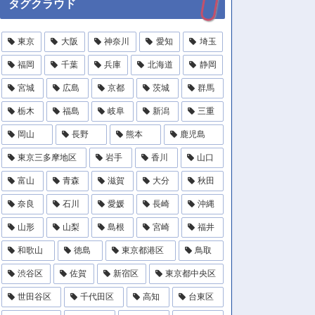
タグクラウド
東京
大阪
神奈川
愛知
埼玉
福岡
千葉
兵庫
北海道
静岡
宮城
広島
京都
茨城
群馬
栃木
福島
岐阜
新潟
三重
岡山
長野
熊本
鹿児島
東京三多摩地区
岩手
香川
山口
富山
青森
滋賀
大分
秋田
奈良
石川
愛媛
長崎
沖縄
山形
山梨
島根
宮崎
福井
和歌山
徳島
東京都港区
鳥取
渋谷区
佐賀
新宿区
東京都中央区
世田谷区
千代田区
高知
台東区