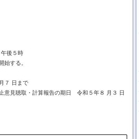
日午後５時
開始する。
月７ 日まで
止意見聴取・計算報告の期日 令和５年８ 月３ 日