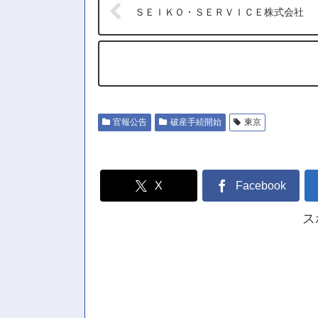
ＳＥＩＫＯ・ＳＥＲＶＩＣＥ株式会社
官報公告
破産手続開始
東京
X
Facebook
ス