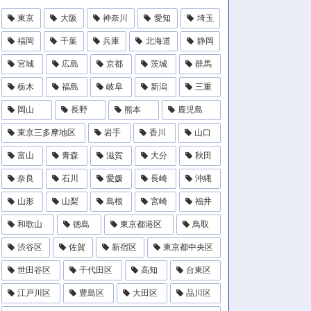
東京
大阪
神奈川
愛知
埼玉
福岡
千葉
兵庫
北海道
静岡
宮城
広島
京都
茨城
群馬
栃木
福島
岐阜
新潟
三重
岡山
長野
熊本
鹿児島
東京三多摩地区
岩手
香川
山口
富山
青森
滋賀
大分
秋田
奈良
石川
愛媛
長崎
沖縄
山形
山梨
島根
宮崎
福井
和歌山
徳島
東京都港区
鳥取
渋谷区
佐賀
新宿区
東京都中央区
世田谷区
千代田区
高知
台東区
江戸川区
豊島区
大田区
品川区