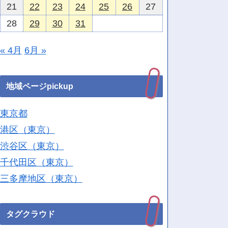
21
22
23
24
25
26
27
28
29
30
31
« 4月
6月 »
地域ページpickup
東京都
港区（東京）
渋谷区（東京）
千代田区（東京）
三多摩地区（東京）
タグクラウド