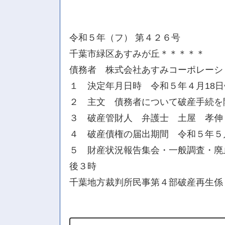
令和５年（フ） 第４２６号
千葉市緑区あすみが丘＊＊＊＊＊
債務者 株式会社あすみコーポレーシ
１ 決定年月日時 令和５年４月18
２ 主文 債務者について破産手続を
３ 破産管財人 弁護士 土屋 孝伸
４ 破産債権の届出期間 令和５年５
５ 財産状況報告集会・一般調査・廃
後３時
千葉地方裁判所民事第４部破産再生係