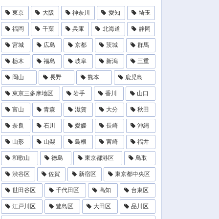
東京
大阪
神奈川
愛知
埼玉
福岡
千葉
兵庫
北海道
静岡
宮城
広島
京都
茨城
群馬
栃木
福島
岐阜
新潟
三重
岡山
長野
熊本
鹿児島
東京三多摩地区
岩手
香川
山口
富山
青森
滋賀
大分
秋田
奈良
石川
愛媛
長崎
沖縄
山形
山梨
島根
宮崎
福井
和歌山
徳島
東京都港区
鳥取
渋谷区
佐賀
新宿区
東京都中央区
世田谷区
千代田区
高知
台東区
江戸川区
豊島区
大田区
品川区