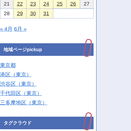
21
22
23
24
25
26
27
28
29
30
31
« 4月
6月 »
地域ページpickup
東京都
港区（東京）
渋谷区（東京）
千代田区（東京）
三多摩地区（東京）
タグクラウド