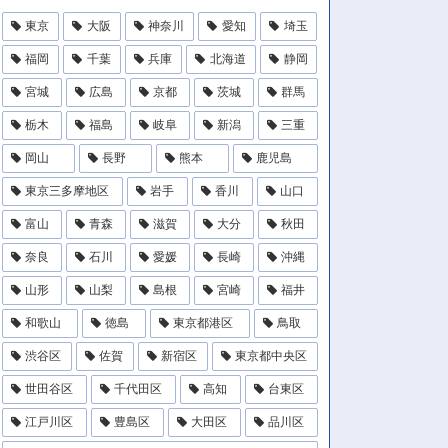
東京
大阪
神奈川
愛知
埼玉
福岡
千葉
兵庫
北海道
静岡
宮城
広島
京都
茨城
群馬
栃木
福島
岐阜
新潟
三重
岡山
長野
熊本
鹿児島
東京三多摩地区
岩手
香川
山口
富山
青森
滋賀
大分
秋田
奈良
石川
愛媛
長崎
沖縄
山形
山梨
島根
宮崎
福井
和歌山
徳島
東京都港区
鳥取
渋谷区
佐賀
新宿区
東京都中央区
世田谷区
千代田区
高知
台東区
江戸川区
豊島区
大田区
品川区