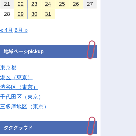
21
22
23
24
25
26
27
28
29
30
31
« 4月
6月 »
地域ページpickup
東京都
港区（東京）
渋谷区（東京）
千代田区（東京）
三多摩地区（東京）
タグクラウド