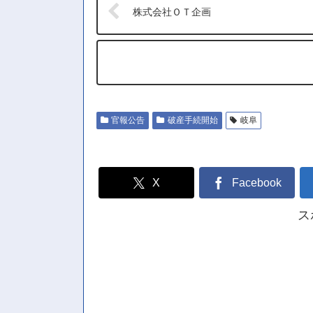
株式会社ＯＴ企画
官報公告
破産手続開始
岐阜
X
Facebook
ス