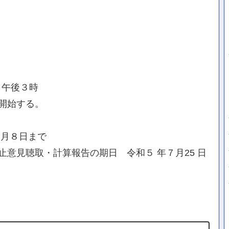
日午後３時
開始する。
 月８日まで
意見聴取・計算報告の期日 令和５ 年７月25 日