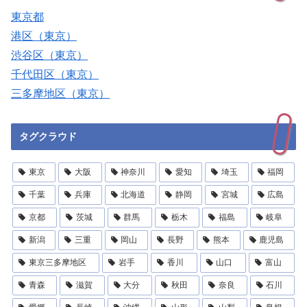
東京都
港区（東京）
渋谷区（東京）
千代田区（東京）
三多摩地区（東京）
タグクラウド
東京
大阪
神奈川
愛知
埼玉
福岡
千葉
兵庫
北海道
静岡
宮城
広島
京都
茨城
群馬
栃木
福島
岐阜
新潟
三重
岡山
長野
熊本
鹿児島
東京三多摩地区
岩手
香川
山口
富山
青森
滋賀
大分
秋田
奈良
石川