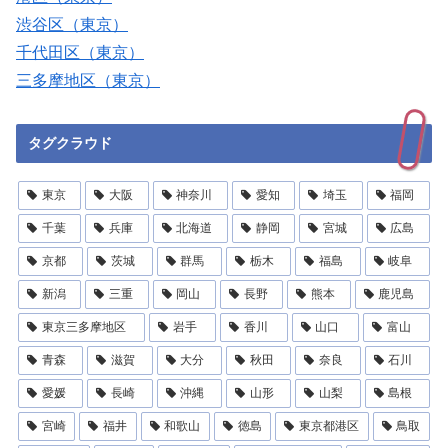
渋谷区（東京）
千代田区（東京）
三多摩地区（東京）
タグクラウド
東京
大阪
神奈川
愛知
埼玉
福岡
千葉
兵庫
北海道
静岡
宮城
広島
京都
茨城
群馬
栃木
福島
岐阜
新潟
三重
岡山
長野
熊本
鹿児島
東京三多摩地区
岩手
香川
山口
富山
青森
滋賀
大分
秋田
奈良
石川
愛媛
長崎
沖縄
山形
山梨
島根
宮崎
福井
和歌山
徳島
東京都港区
鳥取