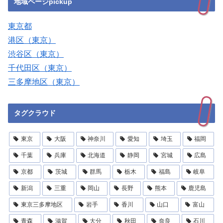
地域ページpickup
東京都
港区（東京）
渋谷区（東京）
千代田区（東京）
三多摩地区（東京）
タグクラウド
東京
大阪
神奈川
愛知
埼玉
福岡
千葉
兵庫
北海道
静岡
宮城
広島
京都
茨城
群馬
栃木
福島
岐阜
新潟
三重
岡山
長野
熊本
鹿児島
東京三多摩地区
岩手
香川
山口
富山
青森
滋賀
大分
秋田
奈良
石川