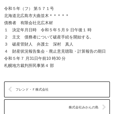
令和５年（フ） 第５７１号
北海道北広島市大曲並木＊＊＊＊＊
債務者 有限会社北広木材
１ 決定年月日時 令和５年５月９ 日午後１ 時
２ 主文 債務者について破産手続を開始する。
３ 破産管財人 弁護士 深村 真人
４ 財産状況報告集会・廃止意見聴取・計算報告の期日
令和５年７ 月31日午前10 時30 分
札幌地方裁判所民事第４ 部
フレンド・Ｆ株式会社
株式会社みかんの島