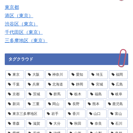
東京都
港区（東京）
渋谷区（東京）
千代田区（東京）
三多摩地区（東京）
タグクラウド
東京
大阪
神奈川
愛知
埼玉
福岡
千葉
兵庫
北海道
静岡
宮城
広島
京都
茨城
群馬
栃木
福島
岐阜
新潟
三重
岡山
長野
熊本
鹿児島
東京三多摩地区
岩手
香川
山口
富山
青森
滋賀
大分
秋田
奈良
石川