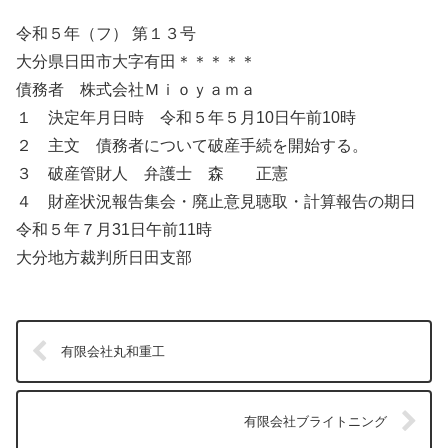
令和５年（フ） 第１３号
大分県日田市大字有田＊＊＊＊＊
債務者 株式会社Ｍｉｏｙａｍａ
１ 決定年月日時 令和５年５月10日午前10時
２ 主文 債務者について破産手続を開始する。
３ 破産管財人 弁護士 森 正憲
４ 財産状況報告集会・廃止意見聴取・計算報告の期日
令和５年７月31日午前11時
大分地方裁判所日田支部
有限会社丸和重工
有限会社ブライトニング