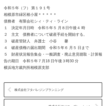
令和５年（フ） 第１９１号
相模原市緑区根小屋＊＊＊＊＊
債務者 有限会社シィ・ティ・ライン
１ 決定年月日時 令和５年５ 月８日午後４ 時
２ 主文 債務者について破産手続を開始する。
３ 破産管財人 弁護士 小谷 馨
４ 破産債権の届出期間 令和５年６ 月５ 日まで
５ 財産状況報告集会・一般調査・廃止意見聴取・計算報
告の期日 令和５年７月18 日午後３時30 分
横浜地方裁判所相模原支部
株式会社フタバレジンプランニング