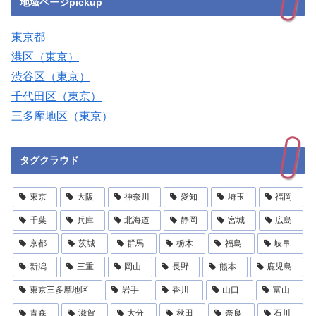
地域ページpickup
東京都
港区（東京）
渋谷区（東京）
千代田区（東京）
三多摩地区（東京）
タグクラウド
東京
大阪
神奈川
愛知
埼玉
福岡
千葉
兵庫
北海道
静岡
宮城
広島
京都
茨城
群馬
栃木
福島
岐阜
新潟
三重
岡山
長野
熊本
鹿児島
東京三多摩地区
岩手
香川
山口
富山
青森
滋賀
大分
秋田
奈良
石川