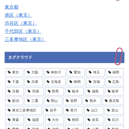
東京都
港区（東京）
渋谷区（東京）
千代田区（東京）
三多摩地区（東京）
タグクラウド
東京
大阪
神奈川
愛知
埼玉
福岡
千葉
兵庫
北海道
静岡
宮城
広島
京都
茨城
群馬
栃木
福島
岐阜
新潟
三重
岡山
長野
熊本
鹿児島
東京三多摩地区
岩手
香川
山口
富山
青森
滋賀
大分
秋田
奈良
石川