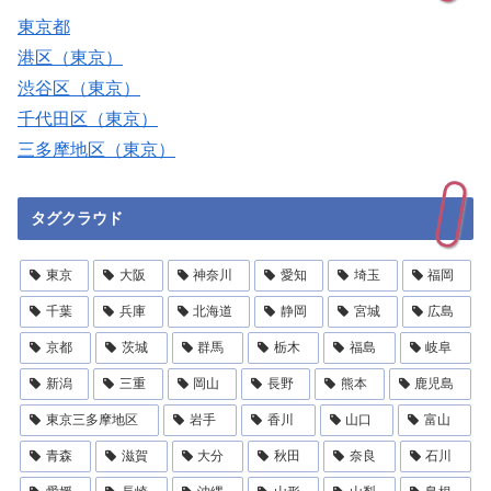
東京都
港区（東京）
渋谷区（東京）
千代田区（東京）
三多摩地区（東京）
タグクラウド
東京
大阪
神奈川
愛知
埼玉
福岡
千葉
兵庫
北海道
静岡
宮城
広島
京都
茨城
群馬
栃木
福島
岐阜
新潟
三重
岡山
長野
熊本
鹿児島
東京三多摩地区
岩手
香川
山口
富山
青森
滋賀
大分
秋田
奈良
石川