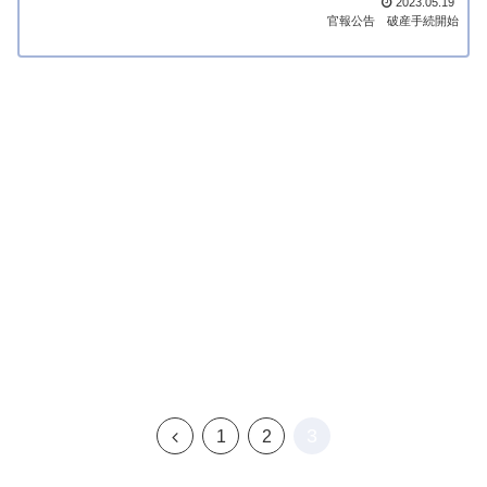
2023.05.19
官報公告
破産手続開始
3
前
1
2
へ