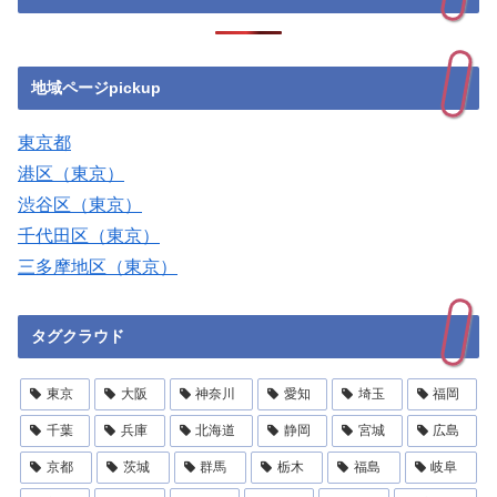
地域ページpickup
東京都
港区（東京）
渋谷区（東京）
千代田区（東京）
三多摩地区（東京）
タグクラウド
東京
大阪
神奈川
愛知
埼玉
福岡
千葉
兵庫
北海道
静岡
宮城
広島
京都
茨城
群馬
栃木
福島
岐阜