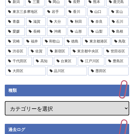
新潟
三重
岡山
長野
熊本
鹿児島
東京三多摩地区
岩手
香川
山口
富山
青森
滋賀
大分
秋田
奈良
石川
愛媛
長崎
沖縄
山形
山梨
島根
宮崎
福井
和歌山
徳島
東京都港区
鳥取
渋谷区
佐賀
新宿区
東京都中央区
世田谷区
千代田区
高知
台東区
江戸川区
豊島区
大田区
品川区
墨田区
種類
過去ログ