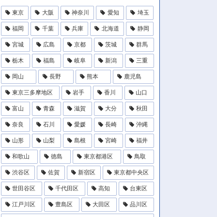
東京
大阪
神奈川
愛知
埼玉
福岡
千葉
兵庫
北海道
静岡
宮城
広島
京都
茨城
群馬
栃木
福島
岐阜
新潟
三重
岡山
長野
熊本
鹿児島
東京三多摩地区
岩手
香川
山口
富山
青森
滋賀
大分
秋田
奈良
石川
愛媛
長崎
沖縄
山形
山梨
島根
宮崎
福井
和歌山
徳島
東京都港区
鳥取
渋谷区
佐賀
新宿区
東京都中央区
世田谷区
千代田区
高知
台東区
江戸川区
豊島区
大田区
品川区