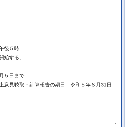
午後５時
開始する。
月５日まで
止意見聴取・計算報告の期日 令和５年８月31日