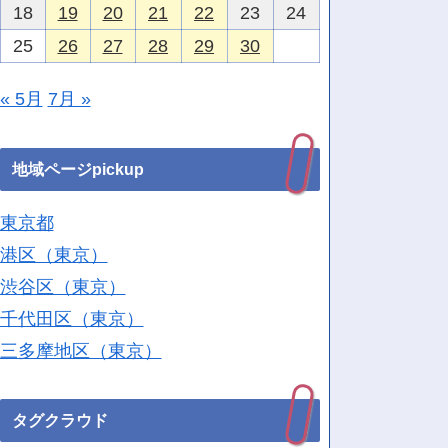
18
19
20
21
22
23
24
25
26
27
28
29
30
« 5月
7月 »
地域ページpickup
東京都
港区（東京）
渋谷区（東京）
千代田区（東京）
三多摩地区（東京）
タグクラウド