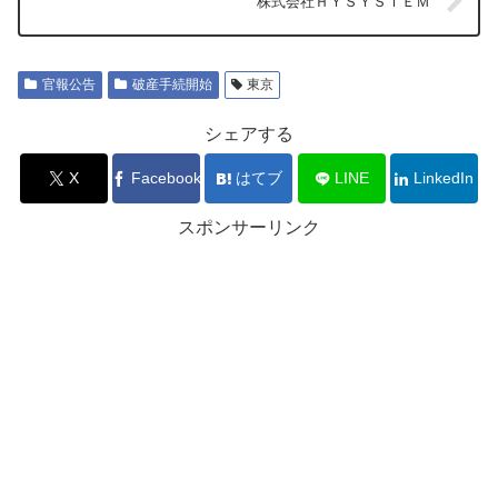
株式会社ＨＹＳＹＳＴＥＭ
官報公告
破産手続開始
東京
シェアする
X
Facebook
はてブ
LINE
LinkedIn
スポンサーリンク