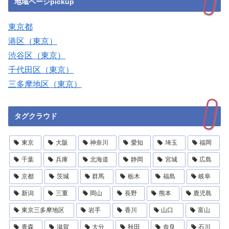
地域ページpickup
東京都
港区（東京）
渋谷区（東京）
千代田区（東京）
三多摩地区（東京）
タグクラウド
東京
大阪
神奈川
愛知
埼玉
福岡
千葉
兵庫
北海道
静岡
宮城
広島
京都
茨城
群馬
栃木
福島
岐阜
新潟
三重
岡山
長野
熊本
鹿児島
東京三多摩地区
岩手
香川
山口
富山
青森
滋賀
大分
秋田
奈良
石川