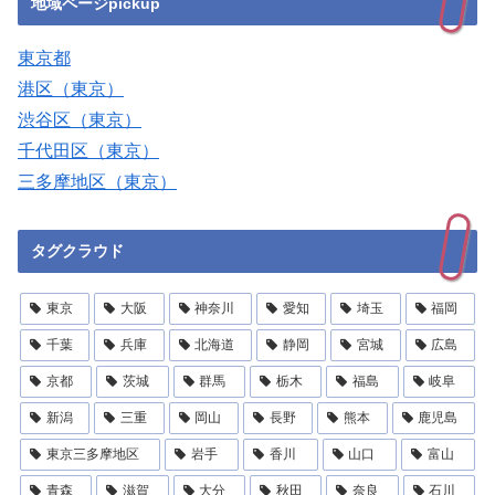
地域ページpickup
東京都
港区（東京）
渋谷区（東京）
千代田区（東京）
三多摩地区（東京）
タグクラウド
東京
大阪
神奈川
愛知
埼玉
福岡
千葉
兵庫
北海道
静岡
宮城
広島
京都
茨城
群馬
栃木
福島
岐阜
新潟
三重
岡山
長野
熊本
鹿児島
東京三多摩地区
岩手
香川
山口
富山
青森
滋賀
大分
秋田
奈良
石川