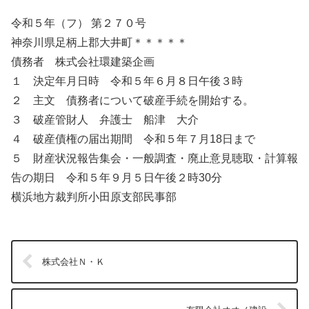
令和５年（フ） 第２７０号
神奈川県足柄上郡大井町＊＊＊＊＊
債務者 株式会社環建築企画
１ 決定年月日時 令和５年６月８日午後３時
２ 主文 債務者について破産手続を開始する。
３ 破産管財人 弁護士 船津 大介
４ 破産債権の届出期間 令和５年７月18日まで
５ 財産状況報告集会・一般調査・廃止意見聴取・計算報
告の期日 令和５年９月５日午後２時30分
横浜地方裁判所小田原支部民事部
株式会社Ｎ・Ｋ