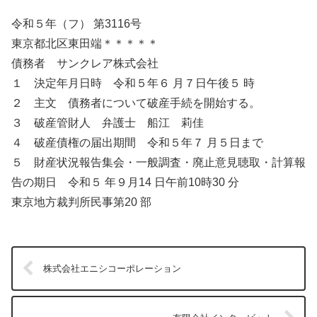
令和５年（フ） 第3116号
東京都北区東田端＊＊＊＊＊
債務者 サンクレア株式会社
１ 決定年月日時 令和５年６ 月７日午後５ 時
２ 主文 債務者について破産手続を開始する。
３ 破産管財人 弁護士 船江 莉佳
４ 破産債権の届出期間 令和５年７ 月５日まで
５ 財産状況報告集会・一般調査・廃止意見聴取・計算報
告の期日 令和５ 年９月14 日午前10時30 分
東京地方裁判所民事第20 部
株式会社エニシコーポレーション