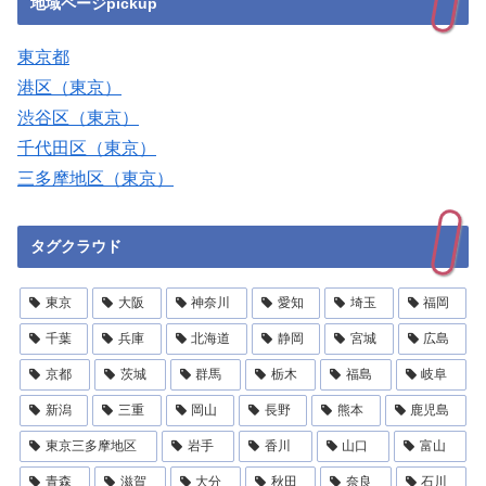
地域ページpickup
東京都
港区（東京）
渋谷区（東京）
千代田区（東京）
三多摩地区（東京）
タグクラウド
東京
大阪
神奈川
愛知
埼玉
福岡
千葉
兵庫
北海道
静岡
宮城
広島
京都
茨城
群馬
栃木
福島
岐阜
新潟
三重
岡山
長野
熊本
鹿児島
東京三多摩地区
岩手
香川
山口
富山
青森
滋賀
大分
秋田
奈良
石川