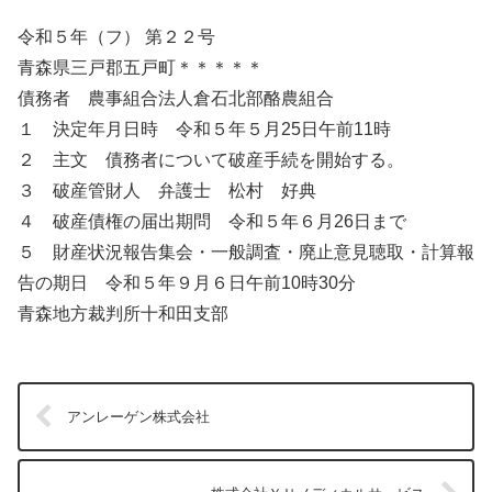
令和５年（フ） 第２２号
青森県三戸郡五戸町＊＊＊＊＊
債務者 農事組合法人倉石北部酪農組合
１ 決定年月日時 令和５年５月25日午前11時
２ 主文 債務者について破産手続を開始する。
３ 破産管財人 弁護士 松村 好典
４ 破産債権の届出期問 令和５年６月26日まで
５ 財産状況報告集会・一般調査・廃止意見聴取・計算報
告の期日 令和５年９月６日午前10時30分
青森地方裁判所十和田支部
アンレーゲン株式会社