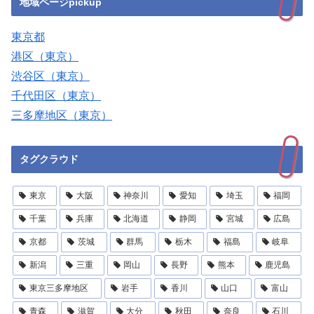
地域ページpickup
東京都
港区（東京）
渋谷区（東京）
千代田区（東京）
三多摩地区（東京）
タグクラウド
東京
大阪
神奈川
愛知
埼玉
福岡
千葉
兵庫
北海道
静岡
宮城
広島
京都
茨城
群馬
栃木
福島
岐阜
新潟
三重
岡山
長野
熊本
鹿児島
東京三多摩地区
岩手
香川
山口
富山
青森
滋賀
大分
秋田
奈良
石川