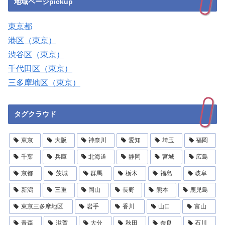
地域ページpickup
東京都
港区（東京）
渋谷区（東京）
千代田区（東京）
三多摩地区（東京）
タグクラウド
東京
大阪
神奈川
愛知
埼玉
福岡
千葉
兵庫
北海道
静岡
宮城
広島
京都
茨城
群馬
栃木
福島
岐阜
新潟
三重
岡山
長野
熊本
鹿児島
東京三多摩地区
岩手
香川
山口
富山
青森
滋賀
大分
秋田
奈良
石川