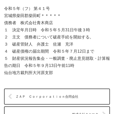
令和５年（フ） 第４１号
宮城県柴田郡柴田町＊＊＊＊＊
債務者 株式会社青木商店
１ 決定年月日時 令和５年５月31日午後３時
２ 主文 債務者について破産手続を開始する。
３ 破産管財人 弁護士 佐瀬 充洋
４ 破産債権の届出期間 令和５年７月12日まで
５ 財産状況報告集会・一般調査・廃止意見聴取・計算報
告の期日 令和５年９月13日午前11時
仙台地方裁判所大河原支部
ＺＡＰ Ｃｏｒｐｏｒａｔｉｏｎ合同会社