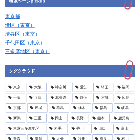
地域ページpickup
東京都
港区（東京）
渋谷区（東京）
千代田区（東京）
三多摩地区（東京）
タグクラウド
東京
大阪
神奈川
愛知
埼玉
福岡
千葉
兵庫
北海道
静岡
宮城
広島
京都
茨城
群馬
栃木
福島
岐阜
新潟
三重
岡山
長野
熊本
鹿児島
東京三多摩地区
岩手
香川
山口
富山
青森
滋賀
大分
秋田
奈良
石川