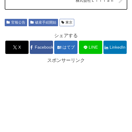
株式会社Ｌｉｌｉａｎ
官報公告
破産手続開始
東京
シェアする
X
Facebook
はてブ
LINE
LinkedIn
スポンサーリンク