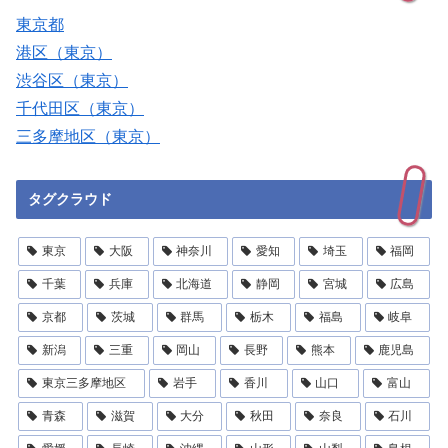
東京都
港区（東京）
渋谷区（東京）
千代田区（東京）
三多摩地区（東京）
タグクラウド
東京
大阪
神奈川
愛知
埼玉
福岡
千葉
兵庫
北海道
静岡
宮城
広島
京都
茨城
群馬
栃木
福島
岐阜
新潟
三重
岡山
長野
熊本
鹿児島
東京三多摩地区
岩手
香川
山口
富山
青森
滋賀
大分
秋田
奈良
石川