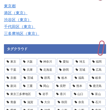
東京都
港区（東京）
渋谷区（東京）
千代田区（東京）
三多摩地区（東京）
タグクラウド
東京
大阪
神奈川
愛知
埼玉
福岡
千葉
兵庫
北海道
静岡
宮城
広島
京都
茨城
群馬
栃木
福島
岐阜
新潟
三重
岡山
長野
熊本
鹿児島
東京三多摩地区
岩手
香川
山口
富山
青森
滋賀
大分
秋田
奈良
石川