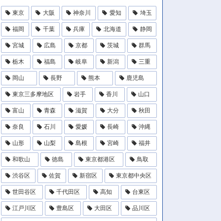
東京
大阪
神奈川
愛知
埼玉
福岡
千葉
兵庫
北海道
静岡
宮城
広島
京都
茨城
群馬
栃木
福島
岐阜
新潟
三重
岡山
長野
熊本
鹿児島
東京三多摩地区
岩手
香川
山口
富山
青森
滋賀
大分
秋田
奈良
石川
愛媛
長崎
沖縄
山形
山梨
島根
宮崎
福井
和歌山
徳島
東京都港区
鳥取
渋谷区
佐賀
新宿区
東京都中央区
世田谷区
千代田区
高知
台東区
江戸川区
豊島区
大田区
品川区