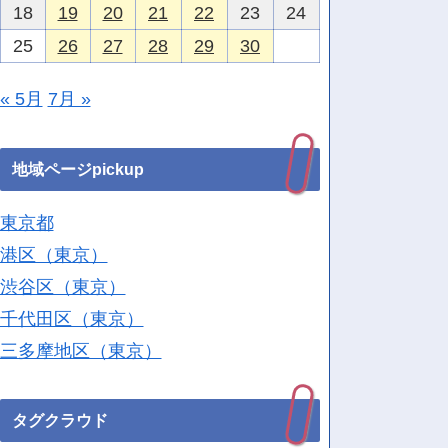
18
19
20
21
22
23
24
25
26
27
28
29
30
« 5月
7月 »
地域ページpickup
東京都
港区（東京）
渋谷区（東京）
千代田区（東京）
三多摩地区（東京）
タグクラウド