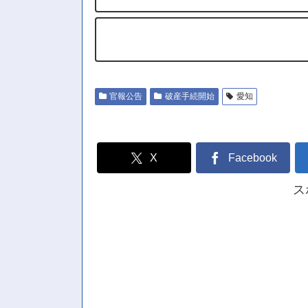
官報公告
破産手続開始
愛知
X
Facebook
ス