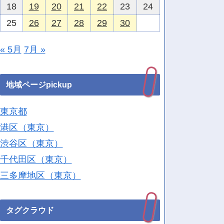
18
19
20
21
22
23
24
25
26
27
28
29
30
« 5月
7月 »
地域ページpickup
東京都
港区（東京）
渋谷区（東京）
千代田区（東京）
三多摩地区（東京）
タグクラウド