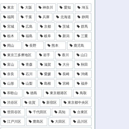
東京
大阪
神奈川
愛知
埼玉
福岡
千葉
兵庫
北海道
静岡
宮城
広島
京都
茨城
群馬
栃木
福島
岐阜
新潟
三重
岡山
長野
熊本
鹿児島
東京三多摩地区
岩手
香川
山口
富山
青森
滋賀
大分
秋田
奈良
石川
愛媛
長崎
沖縄
山形
山梨
島根
宮崎
福井
和歌山
徳島
東京都港区
鳥取
渋谷区
佐賀
新宿区
東京都中央区
世田谷区
千代田区
高知
台東区
江戸川区
豊島区
大田区
品川区