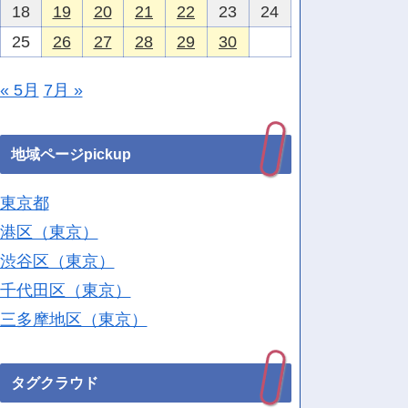
18
19
20
21
22
23
24
25
26
27
28
29
30
« 5月
7月 »
地域ページpickup
東京都
港区（東京）
渋谷区（東京）
千代田区（東京）
三多摩地区（東京）
タグクラウド