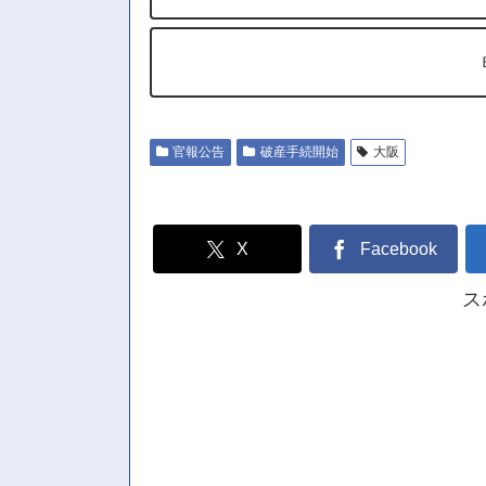
官報公告
破産手続開始
大阪
X
Facebook
ス