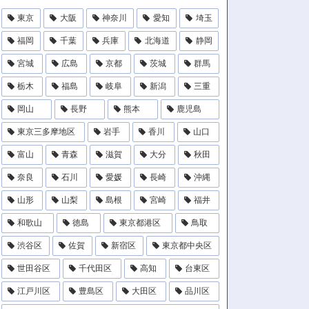
東京
大阪
神奈川
愛知
埼玉
福岡
千葉
兵庫
北海道
静岡
宮城
広島
京都
茨城
群馬
栃木
福島
岐阜
新潟
三重
岡山
長野
熊本
鹿児島
東京三多摩地区
岩手
香川
山口
富山
青森
滋賀
大分
秋田
奈良
石川
愛媛
長崎
沖縄
山形
山梨
島根
宮崎
福井
和歌山
徳島
東京都港区
鳥取
渋谷区
佐賀
新宿区
東京都中央区
世田谷区
千代田区
高知
台東区
江戸川区
豊島区
大田区
品川区