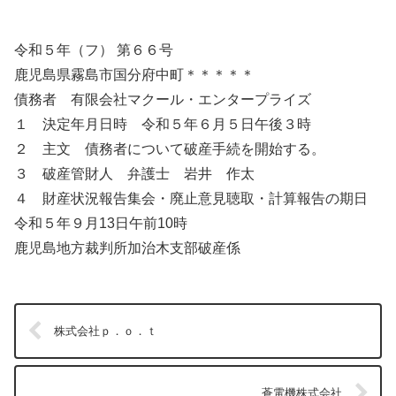
令和５年（フ） 第６６号
鹿児島県霧島市国分府中町＊＊＊＊＊
債務者 有限会社マクール・エンタープライズ
１ 決定年月日時 令和５年６月５日午後３時
２ 主文 債務者について破産手続を開始する。
３ 破産管財人 弁護士 岩井 作太
４ 財産状況報告集会・廃止意見聴取・計算報告の期日
令和５年９月13日午前10時
鹿児島地方裁判所加治木支部破産係
株式会社ｐ．ｏ．ｔ
蒼電機株式会社