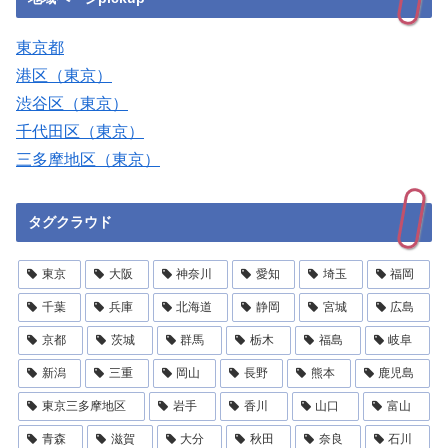
東京都
港区（東京）
渋谷区（東京）
千代田区（東京）
三多摩地区（東京）
タグクラウド
東京
大阪
神奈川
愛知
埼玉
福岡
千葉
兵庫
北海道
静岡
宮城
広島
京都
茨城
群馬
栃木
福島
岐阜
新潟
三重
岡山
長野
熊本
鹿児島
東京三多摩地区
岩手
香川
山口
富山
青森
滋賀
大分
秋田
奈良
石川